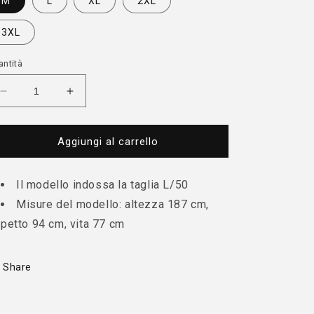
M
L
XL
2XL
3XL
antità
Diminuisci
Aumenta
quantità
quantità
per
per
Bomber
Bomber
Aggiungi al carrello
spalmato
spalmato
Il modello indossa la taglia L/50
Misure del modello: altezza 187 cm,
petto 94 cm, vita 77 cm
Share