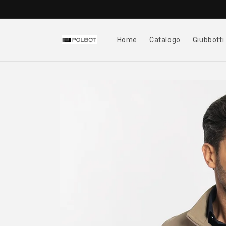
Vai
direttamente
ai contenuti
Home
Catalogo
Giubbotti
Passa alle
informazioni
sul prodotto