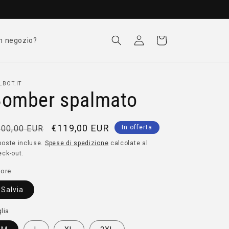
Accedi
Carrello
n negozio?
LBOT.IT
Bomber spalmato
rezzo
Prezzo
€119,00 EUR
00,00 EUR
In offerta
scontato
poste incluse.
Spese di spedizione
calcolate al
eck-out.
stino
lore
Salvia
lia