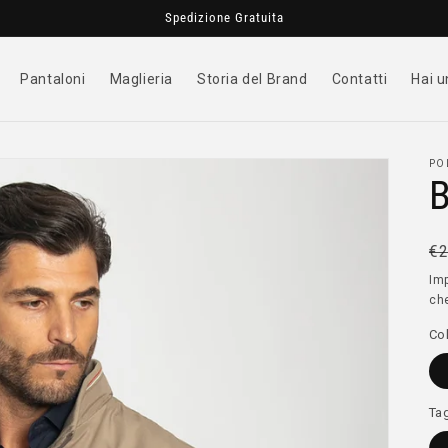
Spedizione Gratuita
Pantaloni
Maglieria
Storia del Brand
Contatti
Hai u
PO
P
€2
di
Im
ch
li
Co
Tag